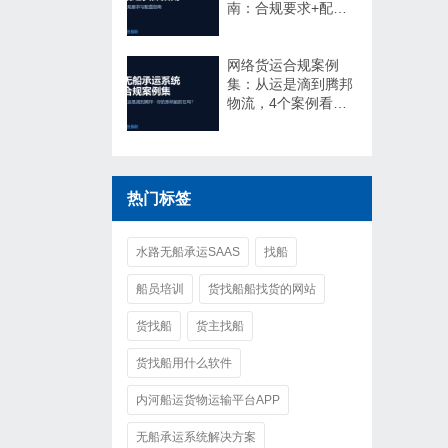
南：合规要求+配置
指南+实施路线
网络货运合规案例
集：从运是滴到腾邦
物流，4个案例看懂
无船承运系统 解决方
案
热门标签
水路无船承运SAAS
找船
船员培训
货找船船找货的网站
货找船
货主找船
货找船用什么软件
内河船运货物运输平台APP
无船承运系统解决方案