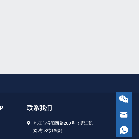
P
联系我们
九江市浔阳西路289号（滨江凯
旋城18栋16楼）