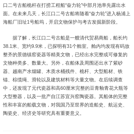
口二号古船桅杆在打捞工程船“奋力轮”中部月池率先露出水
面。在未来几天，长江口二号古船将随着“奋力轮”进入杨浦上
海船厂旧址1号船坞，开启文物保护与考古发掘新阶段。
据了解，长江口二号古船是一艘清代贸易商船，船长约
38.1米、宽约9.9米，已探明有31个舱室。舱内均发现有码放
整齐的景德镇窑瓷器等精美文物，已经出水完整或可修复的
文物种类多、数量大。另外，在船体及周围还出水了紫砂
器、越南产水烟罐、木质水桶残件、桅杆、大型船材、铁
锚、棕缆绳、滑轮以及建筑材料等大量文物。在后续调查
中，还发现了元代瓷器和高60厘米完整的豆青釉青花大瓶等
大型整器，以及一批产自江苏宜兴窑陶瓷器。其船体的完整
性和丰富的船载文物，对我国乃至世界的造船史、航运史、
陶瓷史、经济史等研究具有重要意义。