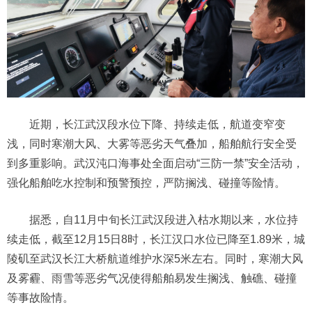
近期，长江武汉段水位下降、持续走低，航道变窄变
浅，同时寒潮大风、大雾等恶劣天气叠加，船舶航行安全受
到多重影响。武汉沌口海事处全面启动“三防一禁”安全活动，
强化船舶吃水控制和预警预控，严防搁浅、碰撞等险情。
据悉，自11月中旬长江武汉段进入枯水期以来，水位持
续走低，截至12月15日8时，长江汉口水位已降至1.89米，城
陵矶至武汉长江大桥航道维护水深5米左右。同时，寒潮大风
及雾霾、雨雪等恶劣气况使得船舶易发生搁浅、触礁、碰撞
等事故险情。