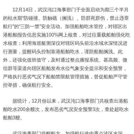
12月14日，武汉沌口海事部门于全面启动为期三个半月
的枯水期“防碰撞、防触礁（搁浅）、防群死群伤，禁止违章
航行”的“三防一禁”安全活动。加强船舶吃水管控，对辖区出
港船舶报告信息实施100%网上核查，对过往重载船舶强化吃
水核查；利用海巡艇测深仪对辖区码头前沿水域水深情况进
行测量，提醒码头控制靠港船舶吃水，谨防船舶搁浅。此
外，还强化值班值守，及时通过整点播报系统、甚高频、微
信群等渠道向辖区船舶发布水位气象安全提示和安全预警，
严格执行恶劣气况下船舶禁限航管理措施，督促船舶严守管
控举措，确保航行安全。
据统计，12月份以来，武汉沌口海事部门共核查出港船
舶吃水200余艘次，发布恶劣气况安全预警3次，查处超吃水
船舶3艘。
武汉海事部门提醒船方，加强航行途中重点浅区水深、