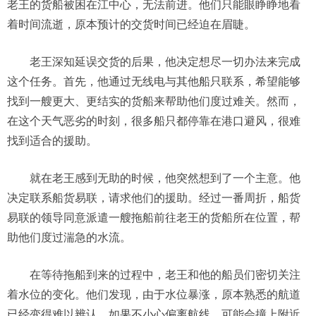
老王的货船被困在江中心，无法前进。他们只能眼睁睁地看
着时间流逝，原本预计的交货时间已经迫在眉睫。
老王深知延误交货的后果，他决定想尽一切办法来完成
这个任务。首先，他通过无线电与其他船只联系，希望能够
找到一艘更大、更结实的货船来帮助他们度过难关。然而，
在这个天气恶劣的时刻，很多船只都停靠在港口避风，很难
找到适合的援助。
就在老王感到无助的时候，他突然想到了一个主意。他
决定联系船货易联，请求他们的援助。经过一番周折，船货
易联的领导同意派遣一艘拖船前往老王的货船所在位置，帮
助他们度过湍急的水流。
在等待拖船到来的过程中，老王和他的船员们密切关注
着水位的变化。他们发现，由于水位暴涨，原本熟悉的航道
已经变得难以辨认。如果不小心偏离航线，可能会撞上附近