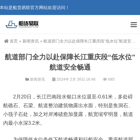
本站是船货易联官方网站欢迎访问！
首页
»
新闻资讯
»
航道部门全力以赴保障长江重庆段“低水位”航道安全畅通
航道部门全力以赴保障长江重庆段“低水位”
航道安全畅通
新闻资讯
2024年 2月 26日 16:46
685
2月20日，长江巴南段水银口水位退至-0.61米，多处碍
航礁石、石梁、航道整治建筑物露出水面，特别是鱼洞石、
小筏子石处，加之对岸滩碛愈加显露，航宽缩窄明显，航道
内最小水深3.2米。
为保障低水位条件下航道畅通和行船安全，重庆航道部