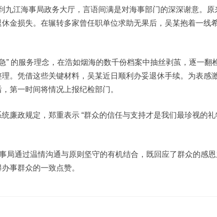
匆匆来到九江海事局政务大厅，言语间满是对海事部门的深深谢意。
退休金损失。在辗转多家曾任职单位求助无果后，吴某抱着一线
所急” 的服务理念，在浩如烟海的数千份档案中抽丝剥茧，逐一
整理。凭借这些关键材料，吴某近日顺利办妥退休手续。为表感
后，第一时间将情况上报纪检部门。
统廉政规定，郑重表示 “群众的信任与支持才是我们最珍视的礼
。
海事局通过温情沟通与原则坚守的有机结合，既回应了群众的感
得办事群众的一致点赞。