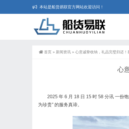
本站是船货易联官方网站欢迎访问！
首页
»
新闻资讯
»
心意诚挚收纳，礼品完璧归还！
心
2025 年 6 月 18 日 15 时 
为珍贵” 的服务真谛。