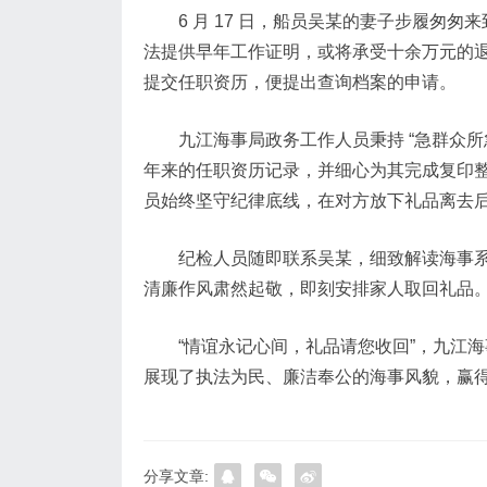
6 月 17 日，船员吴某的妻子步履
法提供早年工作证明，或将承受十余万元的
提交任职资历，便提出查询档案的申请。
九江海事局政务工作人员秉持 “急群众
年来的任职资历记录，并细心为其完成复印
员始终坚守纪律底线，在对方放下礼品离去
纪检人员随即联系吴某，细致解读海事系
清廉作风肃然起敬，即刻安排家人取回礼品
“情谊永记心间，礼品请您收回”，九江
展现了执法为民、廉洁奉公的海事风貌，赢
分享文章: